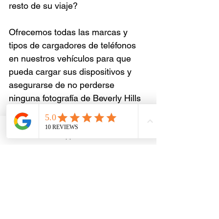
resto de su viaje?
Ofrecemos todas las marcas y 
tipos de cargadores de teléfonos 
en nuestros vehículos para que 
pueda cargar sus dispositivos y 
asegurarse de no perderse 
ninguna fotografía de Beverly Hills 
/ Hollywood o momentos de 
InstaGram a lo largo del recorrido. 
Email
WhatsApp
Phone
Facebook
También proporcionamos toallas 
desinfectantes y desinfectante 
para manos en cada vehículo para 
que pueda sentirse limpio y 
cómodo entre las paradas del tour.
5. Una verdadera 